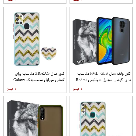
مات
کاور ولف مدل PML_GLS مناسب
کاور مدل ZIGZAG مناسب برای
برای گوشی موبایل شیائومی Redmi
گوشی موبایل سامسونگ Galaxy
Note 9
A21s به همراه پایه نگهدارنده
۰
۰