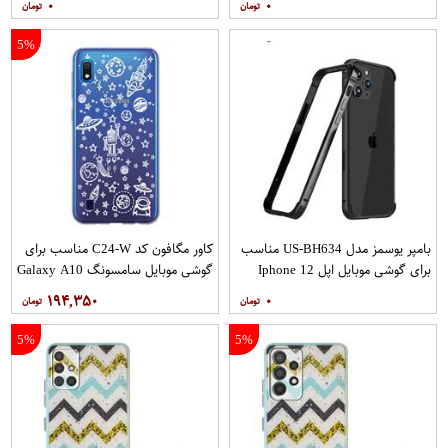
۰
۰
5%
بامپر یوسمز مدل US-BH634 مناسب
کاور مگافون کد C24-W مناسب برای
برای گوشی موبایل اپل Iphone 12
گوشی موبایل سامسونگ Galaxy A10
12PRO
۱۹۴,۳۵۰
۰
5%
5%