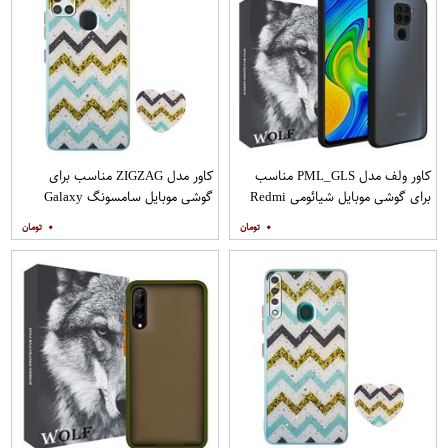
کاور ولف مدل PML_GLS مناسب
کاور مدل ZIGZAG مناسب برای
برای گوشی موبایل شیائومی Redmi
گوشی موبایل سامسونگ Galaxy
Note 9
A21s به همراه پایه نگهدارنده
۰
۰