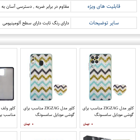
قابلیت های ویژه
مقاوم در برابر ضربه , دسترسی آسان به د
سایر توضیحات
دارای رنگ ثابت دارای سطح آلومینیومی
کاور مدل ZIGZAG مناسب برای
کاور مدل ZIGZAG مناسب برای
گوشی موبایل سامسونگ
گوشی موبایل سامسونگ
مناسب برا
Galaxy A12 به همراه پایه
Galaxy A20 A30 M10s به
۰
۰
نگهدارنده
همراه پایه نگهدارنده
همراه مح