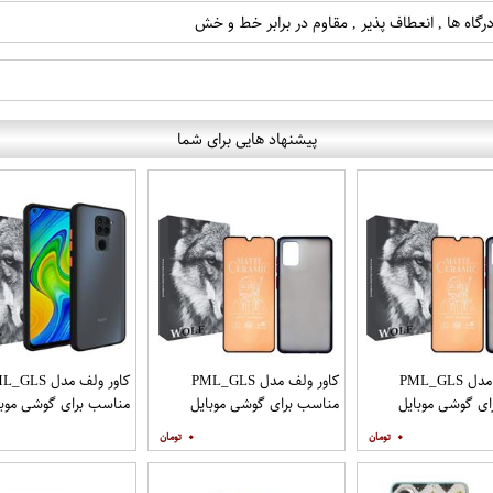
رگاه ها , انعطاف پذیر , مقاوم در برابر خط و خش
پیشنهاد هایی برای شما
کاور ولف مدل PML_GLS
کاور ولف مدل PML_GLS
کاور ولف مدل LS
ی گوشی موبایل
مناسب برای گوشی موبایل
مناسب برای گوشی موبا
سامسونگ Galaxy A31 به
سامسونگ Galaxy A71 به
شیائومی Redmi Note 9
۰
۰
افظ صفحه نمایش
همراه محافظ صفحه نمایش
مات