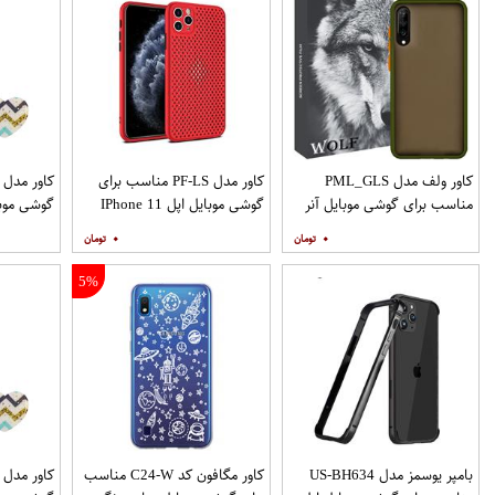
کاور ولف مدل PML_GLS
کاور مدل PF-LS مناسب برای
مناسب برای گوشی موبایل آنر
گوشی موبایل اپل IPhone 11
گوشی موب
Pro
9X
۰
۰
نگهدارنده
5%
بامپر یوسمز مدل US-BH634
کاور مگافون کد C24-W مناسب