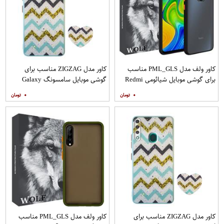
کاور ولف مدل PML_GLS مناسب
کاور مدل ZIGZAG مناسب برای
برای گوشی موبایل شیائومی Redmi
گوشی موبایل سامسونگ Galaxy
Note 9
A21s به همراه پایه نگهدارنده
۰
۰
کاور مدل ZIGZAG مناسب برای
کاور ولف مدل PML_GLS مناسب