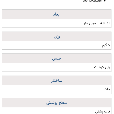
مختصات کالا
ابعاد
71 × 154 میلی متر
وزن
5 گرم
جنس
پلی کربنات
ساختار
مات
سطح پوشش
قاب پشتی