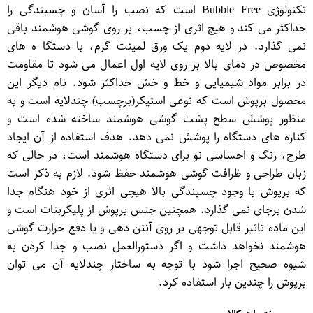
تکنولوژی Bubble Free است که نصب را آسان و چسبندگی را
حداکثر می کند و هیچ اثری از چسب، بر روی گوشی هوشمند باقی
نمی گذارد. در لایه دوم یک ورق لمینت گرم، با دستگا ه های
مخصوص در دمای بالا بر روی لایه اول اعمال می شود تا مقاومت
در برابر مواد شیمیایی و خط و خش حداکثر شود. نام دیگر این
محصول برپوش است که نوعی استیكر(برچسب) چندلایه است و به
منظور پوشش سطح پشت گوشی هوشمند ساخته شده است و
كناره های دستگاه را پوشش نمی دهد. هدف استفاده از آن ایجاد
طرح، رنگ و احساسی نو برای دستگاه هوشمند است، در حالی كه
زبان طراحی و ظرافت گوشی هوشمند حفظ شود. لازم به ذکر است
که برپوش با وجود چسبندگی بالا هیچی اثری از خود هنگام جدا
شدن برجای نمی گذارد. همچنین جنس برپوش از پلیكربنات است و
این ماده تاثیر قابل توجهی بر روی آنتن دهی و یا دفع حرارت گوشی
هوشمند نخواهد داشت و اگر دستورالعمل نصب و جدا كردن به
شیوه صحیح اجرا شود با توجه به ساختار چندلایه آن می توان
برپوش را چندین بار استفاده كرد.