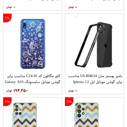
به همراه پایه نگهدارنده
به همراه پایه نگهدارنده
۰
۰
5%
بامپر یوسمز مدل US-BH634 مناسب
کاور مگافون کد C24-W مناسب برای
برای گوشی موبایل اپل Iphone 12
گوشی موبایل سامسونگ Galaxy A10
12PRO
۱۹۴,۳۵۰
۰
5%
5%